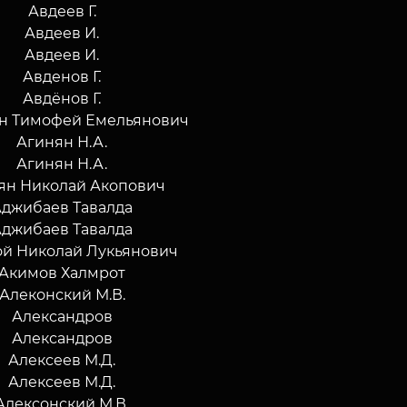
Авдеев Г.
Авдеев И.
Авдеев И.
Авденов Г.
Авдёнов Г.
н Тимофей Емельянович
Агинян Н.А.
Агинян Н.А.
ян Николай Акопович
Аджибаев Тавалда
Аджибаев Тавалда
й Николай Лукьянович
Акимов Халмрот
Алеконский М.В.
Александров
Александров
Алексеев М.Д.
Алексеев М.Д.
Алексонский М.В.