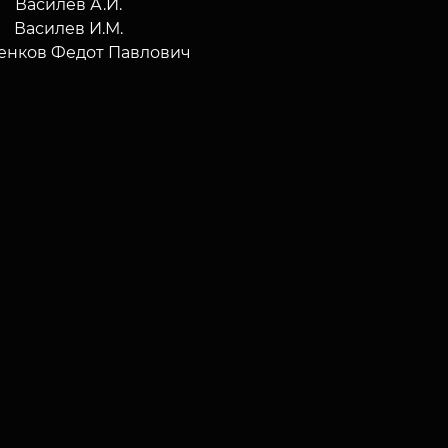
Василев А.И.
Василев И.М.
енков Федот Павлович