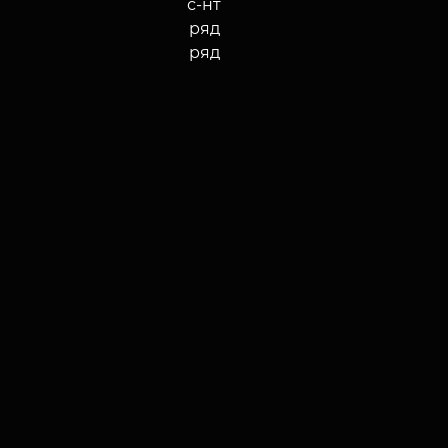
с-нт
ряд
ряд