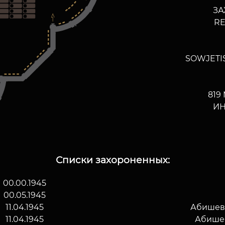
ЗА
RE
SOWJETI
819
ИН
Списки захороненных:
00.00.1945
00.05.1945
11.04.1945
Абишев
11.04.1945
Абише