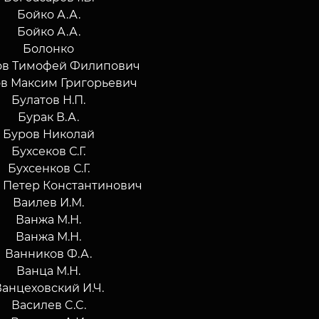
Бойко А.А.
Бойко А.А.
Болонко
ов Тимофей Филипович
ов Максим Григорьевич
Булатов Н.П.
Бурак В.А.
Буров Николай
Бухсеков С.Г.
Бухсенков С.Г.
 Петер Константинович
Ваилев И.М.
Ванжа М.Н.
Ванжа М.Н.
Ванников Ф.А.
Ванца М.Н.
Ванцеховский И.Ч.
Василев C.C.