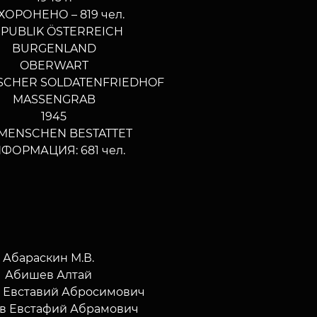
ХОРОНЕНО – 819 чел.
PUBLIK ÖSTERREICH
BURGENLAND
OBERWART
SCHER SOLDATENFRIEDHOF
MASSENGRAB
1945
 MENSCHEN BESTATTET
ФОРМАЦИЯ: 681 чел.
Абараскин М.В.
Абишев Алтай
 Евставий Абросимович
в Евстафий Абрамович