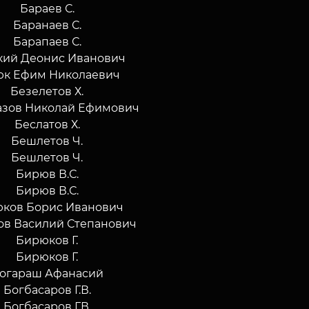
Бараев С.
Баранаев С.
Барапаев С.
кий Деонис Иванович
юк Ефим Николаевич
Безелетов Х.
азов Николай Ефимович
Беслатов Х.
Бешлетов Ч.
Бешлетов Ч.
Бирюв В.С.
Бирюв В.С.
ков Борис Иванович
в Василий Степанович
Бирюков Г.
Бирюков Г.
огараш Афанасий
Богбасаров Г.В.
Богбасаров Г.В.