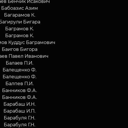
аев Бенчик Исакович
Бабоазис Азим
Багарамов К.
Багирули Бигара
Баграмов К.
Баграмов К.
мов Куддус Баграмович
Баигов Бигора
аев Павел Иванович
Балаев П.И.
Балещенко Ф.
Балещенко Ф.
Балпев П.И.
Банников Ф.А.
Банников Ф.А.
Барабаш И.Н.
Барабаш И.П.
Барабуля Г.Н.
Барабуля Г.Н.